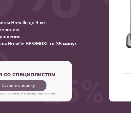
ны Breville до 3 лет
 желанию
бращения
ины
Breville BES860XL от 35 минут
я со специалистом
Оставить заявку
есь c
политикой конфиденциальности