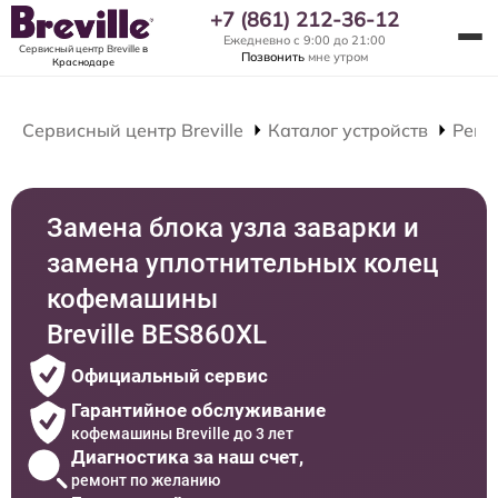
+7 (861) 212-36-12
Ежедневно с 9:00 до 21:00
Сервисный центр Breville
в
Позвонить
мне утром
Краснодаре
Сервисный центр Breville
Каталог устройств
Ремо
Замена блока узла заварки и
замена уплотнительных колец
кофемашины
Breville BES860XL
Официальный сервис
Гарантийное обслуживание
кофемашины Breville до 3 лет
Диагностика за наш счет,
ремонт по желанию